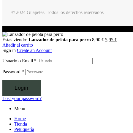
© 2024 Guapetes. Todos los derechos reservados
Estas viendo:
Lanzador de pelota para perro
8,90
€
5,95
€
Añadir al carrito
Sign in
Create an Account
Usuario o Email
*
Password
*
Login
Lost your password?
Menu
Home
Tienda
Peluquería