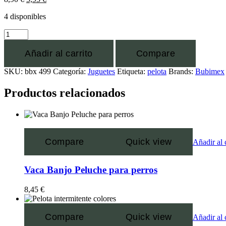
4 disponibles
Añadir al carrito
Compare
SKU:
bbx 499
Categoría:
Juguetes
Etiqueta:
pelota
Brands:
Bubimex
Productos relacionados
Compare
Quick view
Añadir al 
Vaca Banjo Peluche para perros
8,45
€
Compare
Quick view
Añadir al 