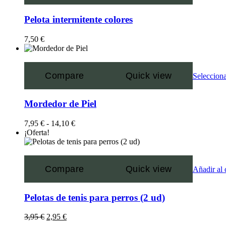
Pelota intermitente colores
7,50
€
Compare
Quick view
Selecciona
Mordedor de Piel
7,95
€
-
14,10
€
¡Oferta!
Compare
Quick view
Añadir al 
Pelotas de tenis para perros (2 ud)
3,95
€
2,95
€