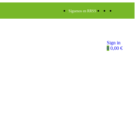
Síguenos en RRSS
Sign in
0
0,00
€