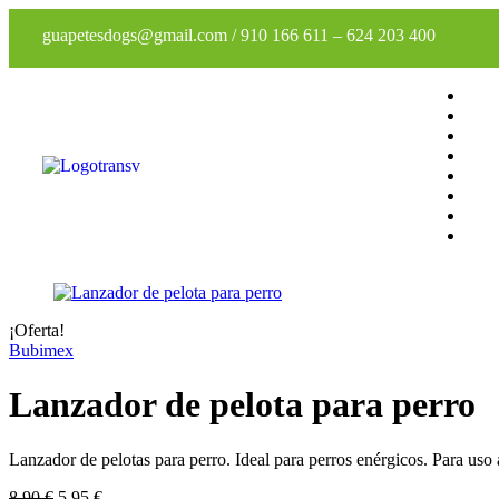
guapetesdogs@gmail.com
/
910 166 611
–
624 203 400
¡Oferta!
Bubimex
Lanzador de pelota para perro
Lanzador de pelotas para perro. Ideal para perros enérgicos. Para uso al
8,90
€
5,95
€