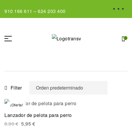
910 166 611
–
624 203 400
0
Filter
¡Oferta!
Lanzador de pelota para perro
8,90
€
5,95
€