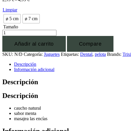
Limpiar
ø 5 cm
ø 7 cm
Tamaño
Añadir al carrito
Compare
SKU:
N/D
Categoría:
Juguetes
Etiquetas:
Dental
,
pelota
Brands:
Trix
Descripción
Información adicional
Descripción
Descripción
caucho natural
sabor menta
masajea las encías
Información adicional