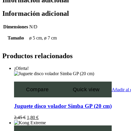
Información adicional
Dimensiones
N/D
Tamaño
ø 5 cm, ø 7 cm
Productos relacionados
¡Oferta!
Compare
Quick view
Añadir al 
Juguete disco volador Simba GP (20 cm)
2,45
€
1,80
€