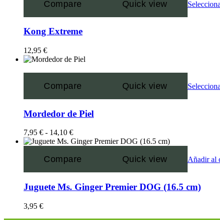
Compare
Quick view
Selecciona
Kong Extreme
12,95
€
Compare
Quick view
Selecciona
Mordedor de Piel
7,95
€
-
14,10
€
Compare
Quick view
Añadir al 
Juguete Ms. Ginger Premier DOG (16.5 cm)
3,95
€