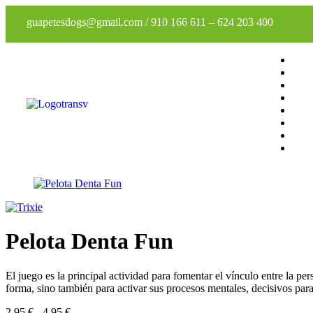
guapetesdogs@gmail.com
/
910 166 611
–
624 203 400
Pelota Denta Fun
El juego es la principal actividad para fomentar el vínculo entre la pe
forma, sino también para activar sus procesos mentales, decisivos par
2,95
€
-
4,95
€