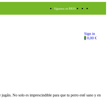
Síguenos en RRSS
Sign in
0
0,00
€
e jugáis. No solo es imprescindible para que tu perro esté sano y en