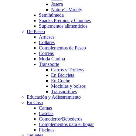
Josera
Nature´s Variety
Semihúmeda
Snacks Premios y Chuches
Suplementos alimenticios
De Paseo
Arneses
Collares
Complementos de Paseo
Correas
Moda Canina
Transporte
Carros y Trolleys
En Bicicleta
En Coche
Mochilas y bolsos
Transportines
Educación y Adiestramiento
En Casa
Camas
Casetas
Comederos/Bebederos
Complementos para el hogar
Piscinas
Juguetes