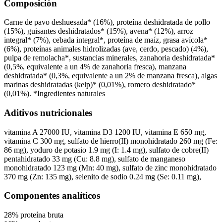
Composición
Carne de pavo deshuesada* (16%), proteína deshidratada de pollo
(15%), guisantes deshidratados* (15%), avena* (12%), arroz
integral* (7%), cebada integral*, proteína de maíz, grasa avícola*
(6%), proteínas animales hidrolizadas (ave, cerdo, pescado) (4%),
pulpa de remolacha*, sustancias minerales, zanahoria deshidratada*
(0,5%, equivalente a un 4% de zanahoria fresca), manzana
deshidratada* (0,3%, equivalente a un 2% de manzana fresca), algas
marinas deshidratadas (kelp)* (0,01%), romero deshidratado*
(0,01%). *Ingredientes naturales
Aditivos nutricionales
vitamina A 27000 IU, vitamina D3 1200 IU, vitamina E 650 mg,
vitamina C 300 mg, sulfato de hierro(II) monohidratado 260 mg (Fe:
86 mg), yoduro de potasio 1.9 mg (I: 1.4 mg), sulfato de cobre(II)
pentahidratado 33 mg (Cu: 8.8 mg), sulfato de manganeso
monohidratado 123 mg (Mn: 40 mg), sulfato de zinc monohidratado
370 mg (Zn: 135 mg), selenito de sodio 0.24 mg (Se: 0.11 mg),
Componentes analíticos
28%
proteína bruta