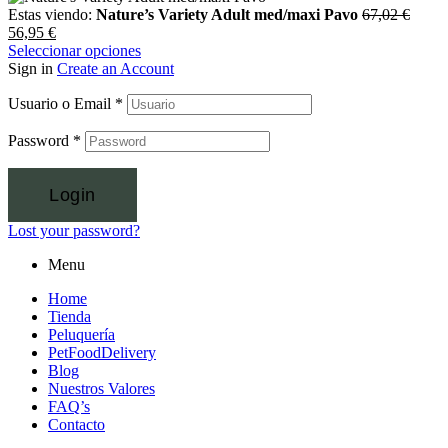
Estas viendo:
Nature’s Variety Adult med/maxi Pavo
67,02
€
56,95
€
Seleccionar opciones
Sign in
Create an Account
Usuario o Email
*
Password
*
Login
Lost your password?
Menu
Home
Tienda
Peluquería
PetFoodDelivery
Blog
Nuestros Valores
FAQ’s
Contacto