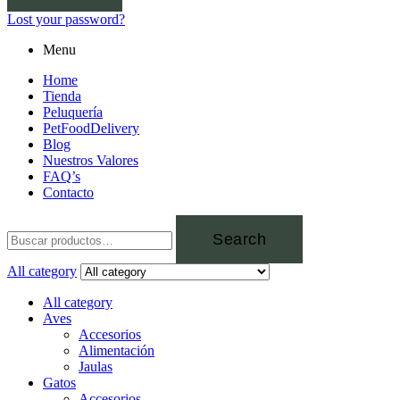
Lost your password?
Menu
Home
Tienda
Peluquería
PetFoodDelivery
Blog
Nuestros Valores
FAQ’s
Contacto
Search
All category
All category
Aves
Accesorios
Alimentación
Jaulas
Gatos
Accesorios