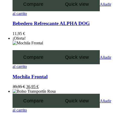
Compare
Quick view
Añadir
al carrito
Bebedero Refrescante ALPHA DOG
11,95
€
¡Oferta!
Compare
Quick view
Añadir
al carrito
Mochila Frontal
39,95
€
36,95
€
Compare
Quick view
Añadir
al carrito