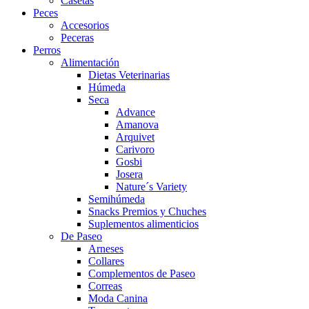
Casetas
Peces
Accesorios
Peceras
Perros
Alimentación
Dietas Veterinarias
Húmeda
Seca
Advance
Amanova
Arquivet
Carivoro
Gosbi
Josera
Nature´s Variety
Semihúmeda
Snacks Premios y Chuches
Suplementos alimenticios
De Paseo
Arneses
Collares
Complementos de Paseo
Correas
Moda Canina