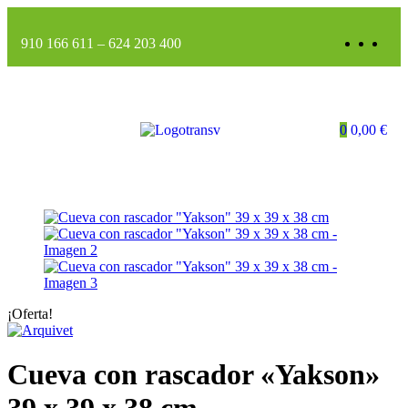
910 166 611
–
624 203 400
0
0,00
€
¡Oferta!
Cueva con rascador «Yakson»