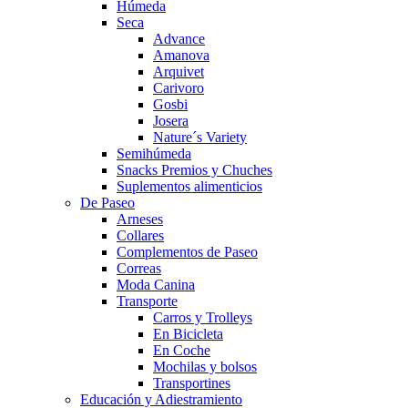
Húmeda
Seca
Advance
Amanova
Arquivet
Carivoro
Gosbi
Josera
Nature´s Variety
Semihúmeda
Snacks Premios y Chuches
Suplementos alimenticios
De Paseo
Arneses
Collares
Complementos de Paseo
Correas
Moda Canina
Transporte
Carros y Trolleys
En Bicicleta
En Coche
Mochilas y bolsos
Transportines
Educación y Adiestramiento