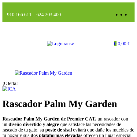
910 166 611
–
624 203 400
0
0,00
€
¡Oferta!
Rascador Palm My Garden
Rascador Palm My Garden de Premier CAT,
un rascador con
un
diseño divertido y alegre
que satisface las necesidades de
rascado de tu gato, su
poste de sisal
evitará que dañe los muebles de
tu hogar y sus
dos plataformas elevadas
ofrecen un lugar especial