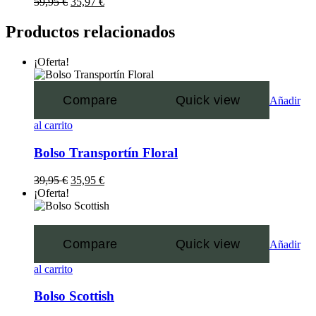
59,95
€
35,97
€
Productos relacionados
¡Oferta!
Compare
Quick view
Añadir
al carrito
Bolso Transportín Floral
39,95
€
35,95
€
¡Oferta!
Compare
Quick view
Añadir
al carrito
Bolso Scottish