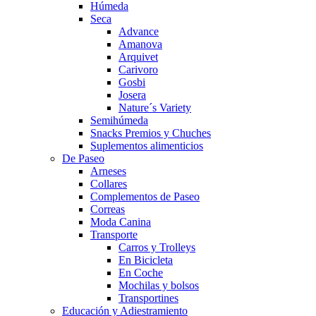
Húmeda
Seca
Advance
Amanova
Arquivet
Carivoro
Gosbi
Josera
Nature´s Variety
Semihúmeda
Snacks Premios y Chuches
Suplementos alimenticios
De Paseo
Arneses
Collares
Complementos de Paseo
Correas
Moda Canina
Transporte
Carros y Trolleys
En Bicicleta
En Coche
Mochilas y bolsos
Transportines
Educación y Adiestramiento