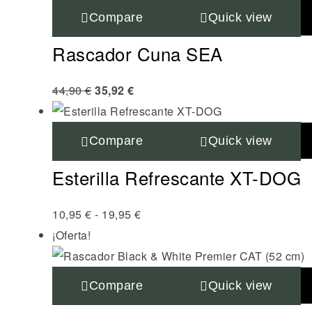
Compare
Quick view
Rascador Cuna SEA
44,90
€
35,92
€
Compare
Quick view
Esterilla Refrescante XT-DOG
10,95
€
-
19,95
€
¡Oferta!
Compare
Quick view