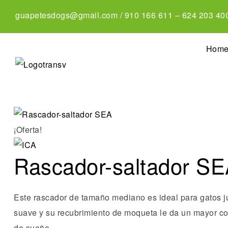
guapetesdogs@gmail.com
/
910 166 611
–
624 203 40
Hom
¡Oferta!
Rascador-saltador S
Este rascador de tamaño mediano es ideal para gatos ju
suave y su recubrimiento de moqueta le da un mayor conf
de sueño