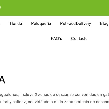
0
e
Tienda
Peluquería
PetFoodDelivery
Blog
FAQ’s
Contacto
EA
guetones, incluye 2 zonas de descanso convertidas en gatera
ort y calidez, convirténdolo en la zona perfecta de descans