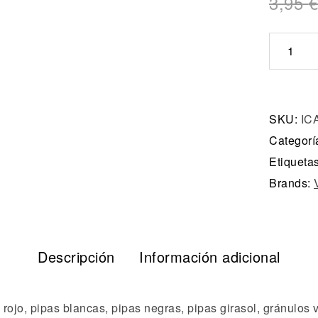
3,95
€
SKU:
IC
Categorí
Etiqueta
Brands:
Descripción
Información adicional
o rojo, pipas blancas, pipas negras, pipas girasol, gránulos 