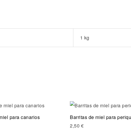
1 kg
Compare
miel para canarios
Barritas de miel para periqu
ew
Quick view
2,50
€