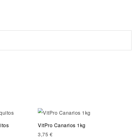
Compare
itos
VitPro Canarios 1kg
Quick view
3,75
€