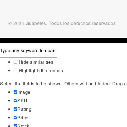
© 2024 Guapetes. Todos los derechos reservados
Hide similarities
Highlight differences
Select the fields to be shown. Others will be hidden. Drag a
Image
SKU
Rating
Price
Stock