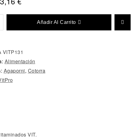
3,16
€
Añadir Al Carrito
A VITP131
a:
Alimentación
s:
Agaporni
,
Cotorra
VitPro
vitaminados VIT.