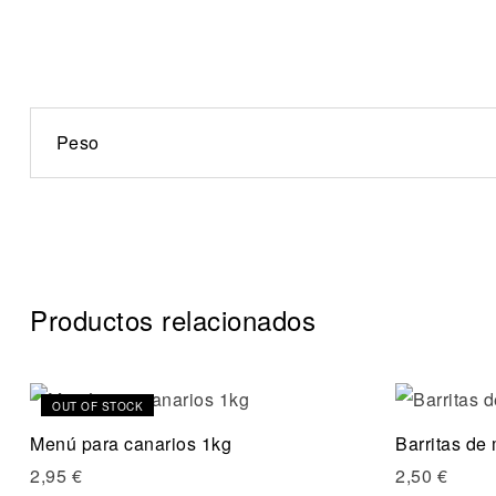
Peso
Productos relacionados
OUT OF STOCK
Compare
Menú para canarios 1kg
Barritas de 
Quick vi
2,95
€
2,50
€