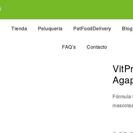
0
e
Tienda
Peluquería
PetFoodDelivery
Blog
FAQ’s
Contacto
VitP
Agap
Fórmula t
mascotas