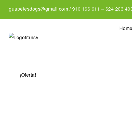
guapetesdogs@gmail.com
/
910 166 611
–
624 203 40
Hom
¡Oferta!