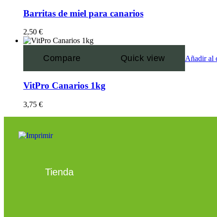
Barritas de miel para canarios
2,50
€
Compare
Quick view
Añadir al 
VitPro Canarios 1kg
3,75
€
Tienda