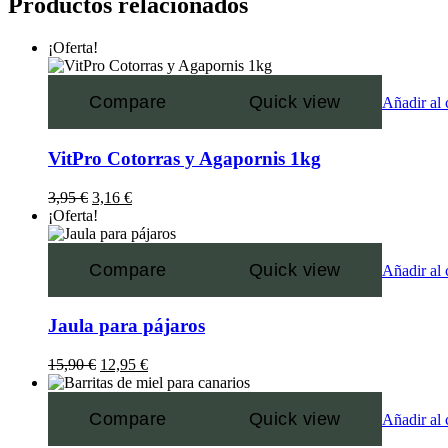
Productos relacionados
¡Oferta!
Compare
Quick view
Añadir al 
VitPro Cotorras y Agapornis 1kg
3,95
€
3,16
€
¡Oferta!
Compare
Quick view
Añadir al 
Jaula para pájaros
15,90
€
12,95
€
Compare
Quick view
Añadir al 