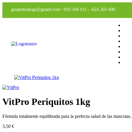
guapetesdogs@gmail.com
/
910 166 611
–
624 203 400
VitPro Periquitos 1kg
Fórmula totalmente equilibrada para la perfecta salud de las mascotas.
3,50
€