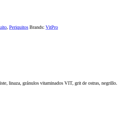
uito
,
Periquitos
Brands:
VitPro
ste, linaza, gránulos vitaminados VIT, grit de ostras, negrillo.