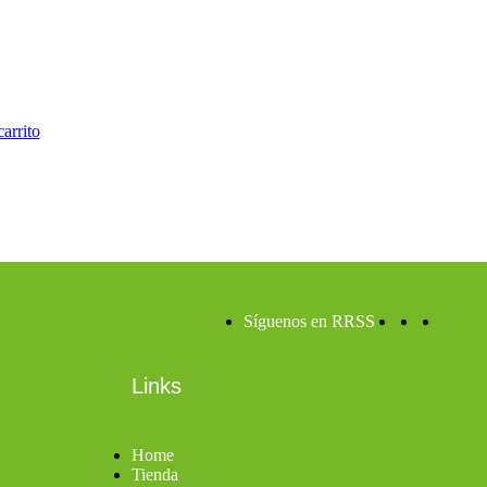
carrito
Síguenos en RRSS
Links
Home
Tienda