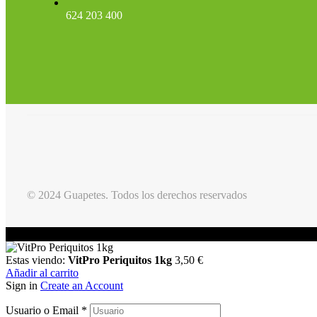
624 203 400
© 2024 Guapetes. Todos los derechos reservados
Estas viendo:
VitPro Periquitos 1kg
3,50
€
Añadir al carrito
Sign in
Create an Account
Usuario o Email
*