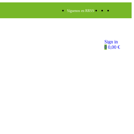
Síguenos en RRSS
Sign in
0
0,00
€