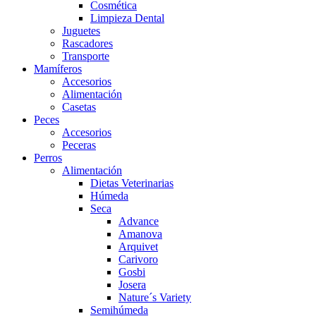
Cosmética
Limpieza Dental
Juguetes
Rascadores
Transporte
Mamíferos
Accesorios
Alimentación
Casetas
Peces
Accesorios
Peceras
Perros
Alimentación
Dietas Veterinarias
Húmeda
Seca
Advance
Amanova
Arquivet
Carivoro
Gosbi
Josera
Nature´s Variety
Semihúmeda