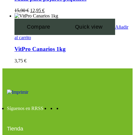
15,90
€
12,95
€
Compare
Quick view
Añadir
al carrito
VitPro Canarios 1kg
3,75
€
Síguenos en RRSS
Tienda