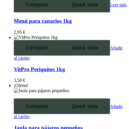
Compare
Quick view
Leer más
Menú para canarios 1kg
2,95
€
Compare
Quick view
Añadir
al carrito
VitPro Periquitos 1kg
3,50
€
¡Oferta!
Compare
Quick view
Añadir
al carrito
Jaula para pájaros pequeños