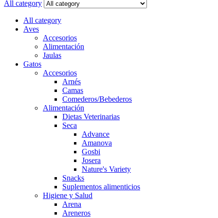
All category
All category
Aves
Accesorios
Alimentación
Jaulas
Gatos
Accesorios
Arnés
Camas
Comederos/Bebederos
Alimentación
Dietas Veterinarias
Seca
Advance
Amanova
Gosbi
Josera
Nature's Variety
Snacks
Suplementos alimenticios
Higiene y Salud
Arena
Areneros