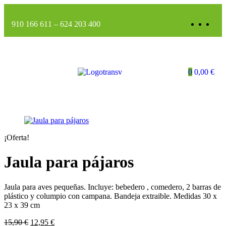
910 166 611
–
624 203 400
0
0,00
€
¡Oferta!
Jaula para pájaros
Jaula para aves pequeñas. Incluye: bebedero , comedero, 2 barras de
plástico y columpio con campana. Bandeja extraible. Medidas 30 x
23 x 39 cm
15,90
€
12,95
€