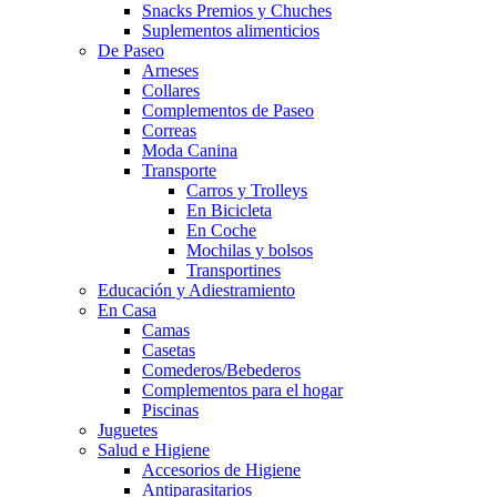
Snacks Premios y Chuches
Suplementos alimenticios
De Paseo
Arneses
Collares
Complementos de Paseo
Correas
Moda Canina
Transporte
Carros y Trolleys
En Bicicleta
En Coche
Mochilas y bolsos
Transportines
Educación y Adiestramiento
En Casa
Camas
Casetas
Comederos/Bebederos
Complementos para el hogar
Piscinas
Juguetes
Salud e Higiene
Accesorios de Higiene
Antiparasitarios