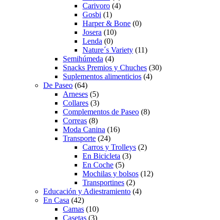
Carivoro
(4)
Gosbi
(1)
Harper & Bone
(0)
Josera
(10)
Lenda
(0)
Nature´s Variety
(11)
Semihúmeda
(4)
Snacks Premios y Chuches
(30)
Suplementos alimenticios
(4)
De Paseo
(64)
Arneses
(5)
Collares
(3)
Complementos de Paseo
(8)
Correas
(8)
Moda Canina
(16)
Transporte
(24)
Carros y Trolleys
(2)
En Bicicleta
(3)
En Coche
(5)
Mochilas y bolsos
(12)
Transportines
(2)
Educación y Adiestramiento
(4)
En Casa
(42)
Camas
(10)
Casetas
(3)