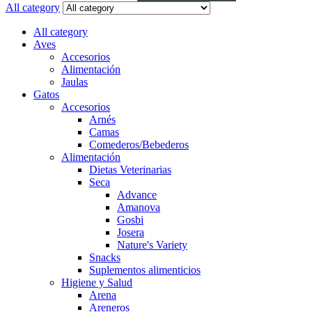
All category
All category
Aves
Accesorios
Alimentación
Jaulas
Gatos
Accesorios
Arnés
Camas
Comederos/Bebederos
Alimentación
Dietas Veterinarias
Seca
Advance
Amanova
Gosbi
Josera
Nature's Variety
Snacks
Suplementos alimenticios
Higiene y Salud
Arena
Areneros