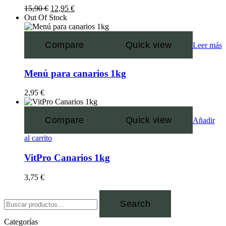
15,90
€
12,95
€
Out Of Stock
Compare
Quick view
Leer más
Menú para canarios 1kg
2,95
€
Compare
Quick view
Añadir
al carrito
VitPro Canarios 1kg
3,75
€
Search
Categorías