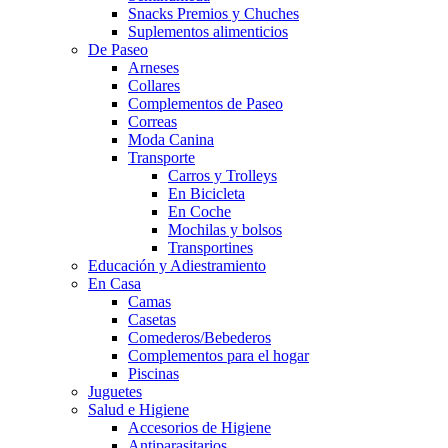
Snacks Premios y Chuches
Suplementos alimenticios
De Paseo
Arneses
Collares
Complementos de Paseo
Correas
Moda Canina
Transporte
Carros y Trolleys
En Bicicleta
En Coche
Mochilas y bolsos
Transportines
Educación y Adiestramiento
En Casa
Camas
Casetas
Comederos/Bebederos
Complementos para el hogar
Piscinas
Juguetes
Salud e Higiene
Accesorios de Higiene
Antiparasitarios