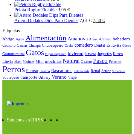
Pelota Rugby Flotable
3,95
€
Artero Dedales Dips Para Dientes
7,61
€
7,50
€
Etiquetas
Alimentación
Amanova
bebedero
Abrigo
Agua
Arenero
Arena
comedero
Camas
Chubasquero
Dental
Estruvita
Cachorro
Champú
Coche
Gastro
Gatos
Josera
Invierno
Juguetes
Kitten
Gastrointestinal
Hipoalergénico
Paseo
Natural
mochilas
Lluvia
Mini
Oxalato
Peluches
Maxi
Medium
Perros
Pienso
Rascadores
Renal
Senior
Plástico
Refrescante
Slowfood
Verano
Sobrepeso
transporte
Urinary
Viaje
Síguenos en RRSS