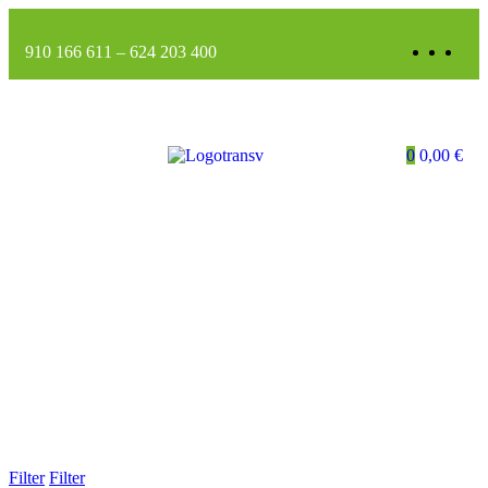
910 166 611
–
624 203 400
0
0,00
€
Filter
Filter