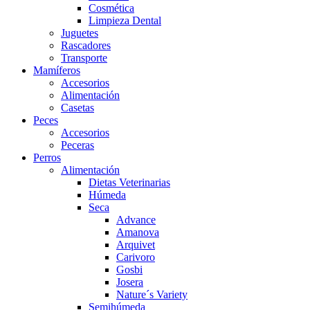
Cosmética
Limpieza Dental
Juguetes
Rascadores
Transporte
Mamíferos
Accesorios
Alimentación
Casetas
Peces
Accesorios
Peceras
Perros
Alimentación
Dietas Veterinarias
Húmeda
Seca
Advance
Amanova
Arquivet
Carivoro
Gosbi
Josera
Nature´s Variety
Semihúmeda