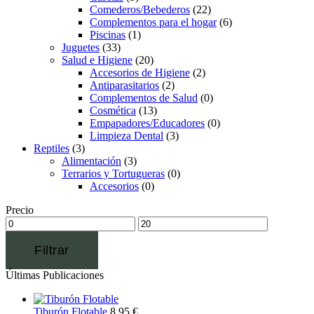
Comederos/Bebederos
(22)
Complementos para el hogar
(6)
Piscinas
(1)
Juguetes
(33)
Salud e Higiene
(20)
Accesorios de Higiene
(2)
Antiparasitarios
(2)
Complementos de Salud
(0)
Cosmética
(13)
Empapadores/Educadores
(0)
Limpieza Dental
(3)
Reptiles
(3)
Alimentación
(3)
Terrarios y Tortugueras
(0)
Accesorios
(0)
Precio
Filtrar
Últimas Publicaciones
Tiburón Flotable
8,95
€