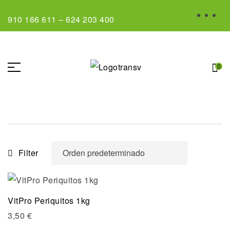
910 166 611
–
624 203 400
0
Filter
VitPro Periquitos 1kg
3,50
€