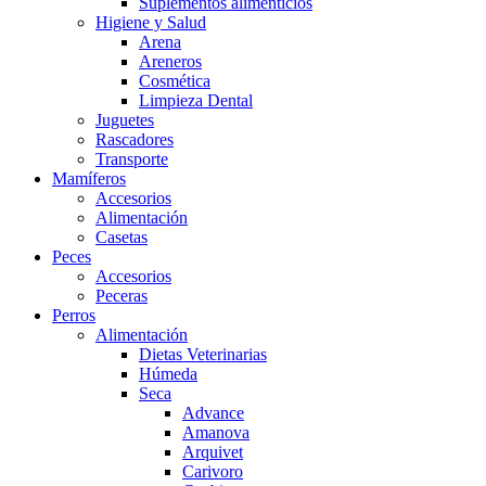
Suplementos alimenticios
Higiene y Salud
Arena
Areneros
Cosmética
Limpieza Dental
Juguetes
Rascadores
Transporte
Mamíferos
Accesorios
Alimentación
Casetas
Peces
Accesorios
Peceras
Perros
Alimentación
Dietas Veterinarias
Húmeda
Seca
Advance
Amanova
Arquivet
Carivoro