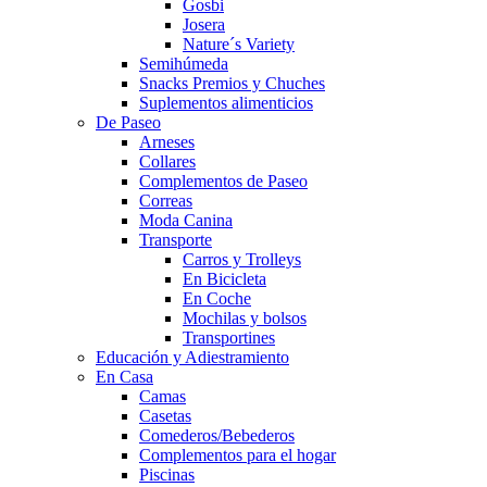
Gosbi
Josera
Nature´s Variety
Semihúmeda
Snacks Premios y Chuches
Suplementos alimenticios
De Paseo
Arneses
Collares
Complementos de Paseo
Correas
Moda Canina
Transporte
Carros y Trolleys
En Bicicleta
En Coche
Mochilas y bolsos
Transportines
Educación y Adiestramiento
En Casa
Camas
Casetas
Comederos/Bebederos
Complementos para el hogar
Piscinas