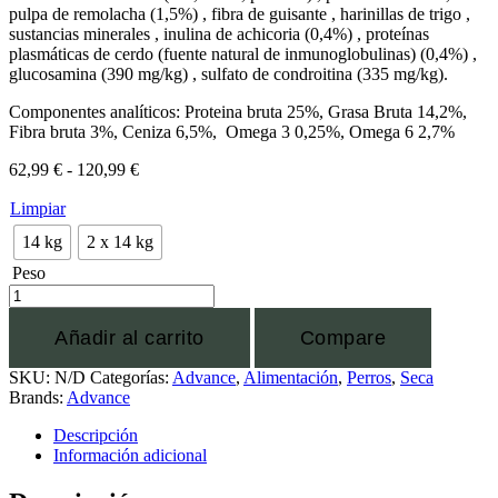
pulpa de remolacha (1,5%) , fibra de guisante , harinillas de trigo ,
sustancias minerales , inulina de achicoria (0,4%) , proteínas
plasmáticas de cerdo (fuente natural de inmunoglobulinas) (0,4%) ,
glucosamina (390 mg/kg) , sulfato de condroitina (335 mg/kg).
Componentes analíticos: Proteina bruta 25%, Grasa Bruta 14,2%,
Fibra bruta 3%, Ceniza 6,5%, Omega 3 0,25%, Omega 6 2,7%
62,99
€
-
120,99
€
Limpiar
14 kg
2 x 14 kg
Peso
Añadir al carrito
Compare
SKU:
N/D
Categorías:
Advance
,
Alimentación
,
Perros
,
Seca
Brands:
Advance
Descripción
Información adicional