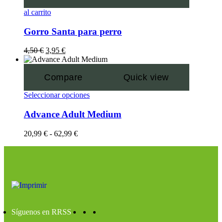
al carrito
Gorro Santa para perro
4,50
€
3,95
€
Compare
Quick view
Seleccionar opciones
Advance Adult Medium
20,99
€
-
62,99
€
Síguenos en RRSS