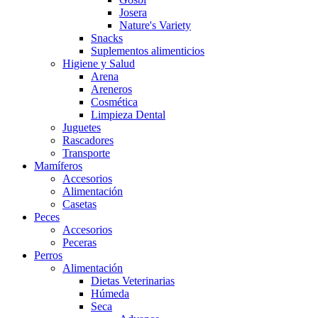
Josera
Nature's Variety
Snacks
Suplementos alimenticios
Higiene y Salud
Arena
Areneros
Cosmética
Limpieza Dental
Juguetes
Rascadores
Transporte
Mamíferos
Accesorios
Alimentación
Casetas
Peces
Accesorios
Peceras
Perros
Alimentación
Dietas Veterinarias
Húmeda
Seca