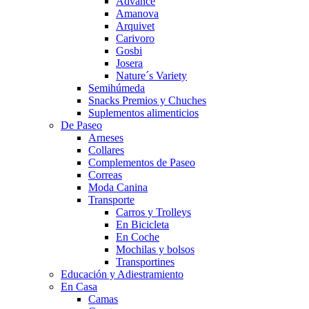
Advance
Amanova
Arquivet
Carivoro
Gosbi
Josera
Nature´s Variety
Semihúmeda
Snacks Premios y Chuches
Suplementos alimenticios
De Paseo
Arneses
Collares
Complementos de Paseo
Correas
Moda Canina
Transporte
Carros y Trolleys
En Bicicleta
En Coche
Mochilas y bolsos
Transportines
Educación y Adiestramiento
En Casa
Camas