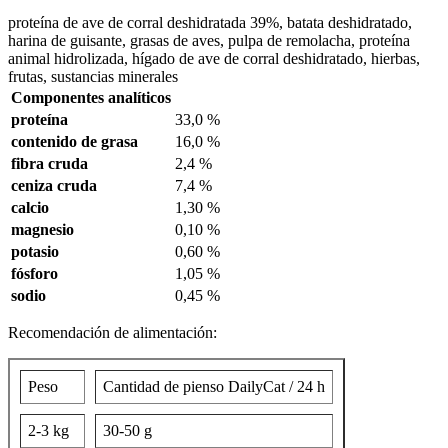
proteína de ave de corral deshidratada 39%, batata deshidratado,
harina de guisante, grasas de aves, pulpa de remolacha, proteína
animal hidrolizada, hígado de ave de corral deshidratado, hierbas,
frutas, sustancias minerales
Componentes analíticos
proteína
33,0 %
contenido de grasa
16,0 %
fibra cruda
2,4 %
ceniza cruda
7,4 %
calcio
1,30 %
magnesio
0,10 %
potasio
0,60 %
fósforo
1,05 %
sodio
0,45 %
Recomendación de alimentación:
Peso
Cantidad de pienso DailyCat / 24 h
2-3 kg
30-50 g