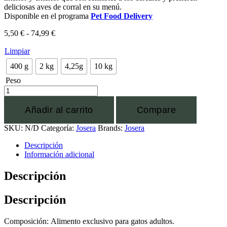
deliciosas aves de corral en su menú.
Disponible en el programa
Pet Food Delivery
5,50
€
-
74,99
€
Limpiar
400 g
2 kg
4,25g
10 kg
Peso
Añadir al carrito
Compare
SKU:
N/D
Categoría:
Josera
Brands:
Josera
Descripción
Información adicional
Descripción
Descripción
Composición: Alimento exclusivo para gatos adultos.