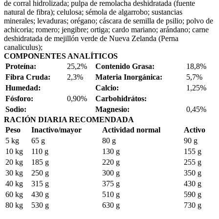
de corral hidrolizada; pulpa de remolacha deshidratada (fuente
natural de fibra); celulosa; sémola de algarrobo; sustancias
minerales; levaduras; orégano; cáscara de semilla de psilio; polvo de
achicoria; romero; jengibre; ortiga; cardo mariano; arándano; carne
deshidratada de mejillón verde de Nueva Zelanda (Perna
canaliculus);
COMPONENTES ANALÍTICOS
Proteína:
25,2%
Contenido Grasa:
18,8%
Fibra Cruda:
2,3%
Materia Inorgánica:
5,7%
Humedad:
Calcio:
1,25%
Fósforo:
0,90%
Carbohidrátos:
Sodio:
Magnesio:
0,45%
RACIÓN DIARIA RECOMENDADA
Peso
Inactivo/mayor
Actividad normal
Activo
5 kg
65 g
80 g
90 g
10 kg
110 g
130 g
155 g
20 kg
185 g
220 g
255 g
30 kg
250 g
300 g
350 g
40 kg
315 g
375 g
430 g
60 kg
430 g
510 g
590 g
80 kg
530 g
630 g
730 g