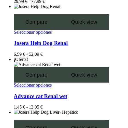
29,99
€
-
77,99
€
Compare
Quick view
Seleccionar opciones
Josera Help Dog Renal
6,59
€
-
52,09
€
¡Oferta!
Compare
Quick view
Seleccionar opciones
Advance cat Renal wet
1,45
€
-
13,05
€
Compare
Quick view