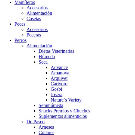
Mamíferos
Accesorios
Alimentación
Casetas
Peces
Accesorios
Peceras
Perros
Alimentación
Dietas Veterinarias
Húmeda
Seca
Advance
Amanova
Arquivet
Carivoro
Gosbi
Josera
Nature´s Variety
Semihúmeda
Snacks Premios y Chuches
Suplementos alimenticios
De Paseo
Arneses
Collares