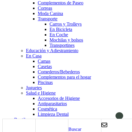
Complementos de Paseo
Correas
Moda Canina
Transporte
Carros y Trolleys
En Bicicleta
En Coche
Mochilas y bolsos
Transportines
Educación y Adiestramiento
En Casa
Camas
Casetas
Comederos/Bebederos
Complementos para el hogar
Piscinas
Juguetes
Salud e Higiene
Accesorios de Higiene
Antiparasitarios
Cosmética
Limpieza Dental
Reptiles
Alimentación
Buscar