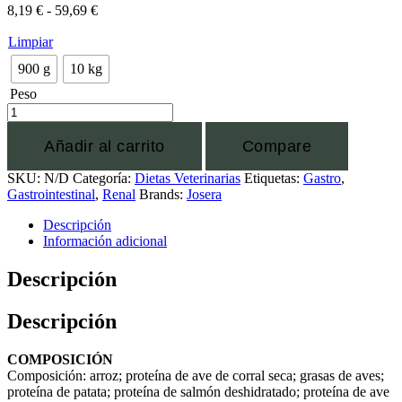
8,19
€
-
59,69
€
Limpiar
900 g
10 kg
Peso
Añadir al carrito
Compare
SKU:
N/D
Categoría:
Dietas Veterinarias
Etiquetas:
Gastro
,
Gastrointestinal
,
Renal
Brands:
Josera
Descripción
Información adicional
Descripción
Descripción
COMPOSICIÓN
Composición: arroz; proteína de ave de corral seca; grasas de aves;
proteína de patata; proteína de salmón deshidratado; proteína de ave