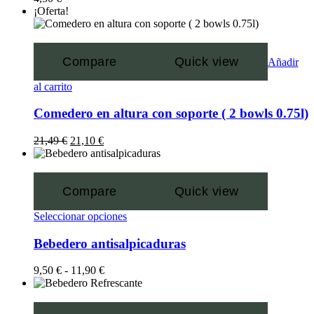
¡Oferta!
Compare
Quick view
Añadir
al carrito
Comedero en altura con soporte ( 2 bowls 0.75l)
21,49
€
21,10
€
Compare
Quick view
Seleccionar opciones
Bebedero antisalpicaduras
9,50
€
-
11,90
€