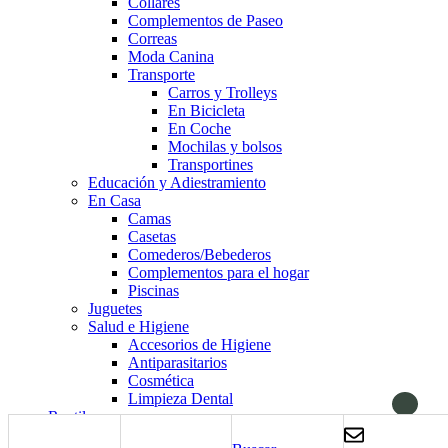
Collares
Complementos de Paseo
Correas
Moda Canina
Transporte
Carros y Trolleys
En Bicicleta
En Coche
Mochilas y bolsos
Transportines
Educación y Adiestramiento
En Casa
Camas
Casetas
Comederos/Bebederos
Complementos para el hogar
Piscinas
Juguetes
Salud e Higiene
Accesorios de Higiene
Antiparasitarios
Cosmética
Limpieza Dental
Reptiles
Alimentación