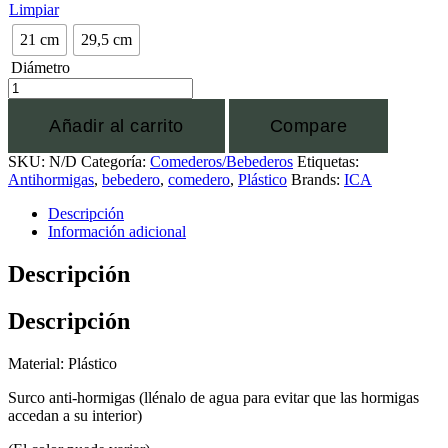
Limpiar
21 cm
29,5 cm
Diámetro
Añadir al carrito
Compare
SKU:
N/D
Categoría:
Comederos/Bebederos
Etiquetas:
Antihormigas
,
bebedero
,
comedero
,
Plástico
Brands:
ICA
Descripción
Información adicional
Descripción
Descripción
Material: Plástico
Surco anti-hormigas (llénalo de agua para evitar que las hormigas
accedan a su interior)