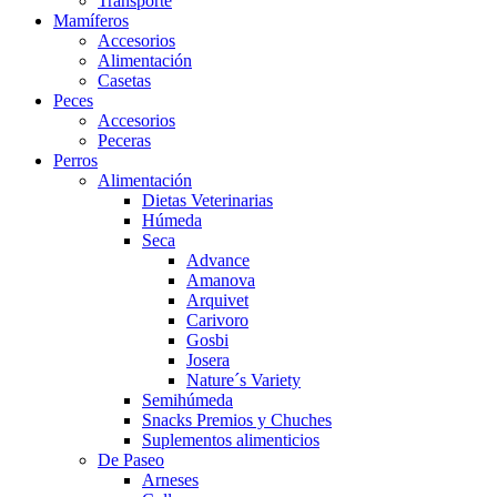
Transporte
Mamíferos
Accesorios
Alimentación
Casetas
Peces
Accesorios
Peceras
Perros
Alimentación
Dietas Veterinarias
Húmeda
Seca
Advance
Amanova
Arquivet
Carivoro
Gosbi
Josera
Nature´s Variety
Semihúmeda
Snacks Premios y Chuches
Suplementos alimenticios
De Paseo
Arneses