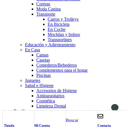
Correas
Moda Canina
Transporte
Carros y Trolleys
En Bicicleta
En Coche
Mochilas y bolsos
Transportines
Educación y Adiestramiento
En Casa
Camas
Casetas
Comederos/Bebederos
Complementos para el hogar
Piscinas
Juguetes
Salud e Higiene
Accesorios de Higiene
Antiparasitarios
Cosmética
Limpieza Dental
Reptiles
Alimentación
Buscar
Carrito de Compra
cerrar
Tienda
Mi Cuenta
Contacta