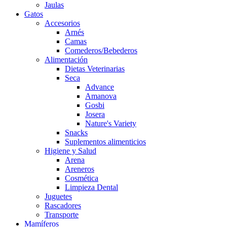
Jaulas
Gatos
Accesorios
Arnés
Camas
Comederos/Bebederos
Alimentación
Dietas Veterinarias
Seca
Advance
Amanova
Gosbi
Josera
Nature's Variety
Snacks
Suplementos alimenticios
Higiene y Salud
Arena
Areneros
Cosmética
Limpieza Dental
Juguetes
Rascadores
Transporte
Mamíferos