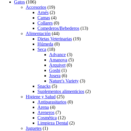
Gatos
(106)
Accesorios
(19)
Arnés
(2)
Camas
(4)
Collares
(0)
Comederos/Bebederos
(13)
Alimentación
(44)
Dietas Veterinarias
(19)
Húmeda
(0)
Seca
(18)
Advance
(3)
Amanova
(5)
Arquivet
(0)
Gosbi
(1)
Josera
(6)
Nature's Variety
(3)
Snacks
(5)
Suplementos alimenticios
(2)
Higiene y Salud
(25)
Antiparasitarios
(0)
Arena
(4)
Areneros
(7)
Cosmética
(12)
Limpieza Dental
(2)
Juguetes
(1)