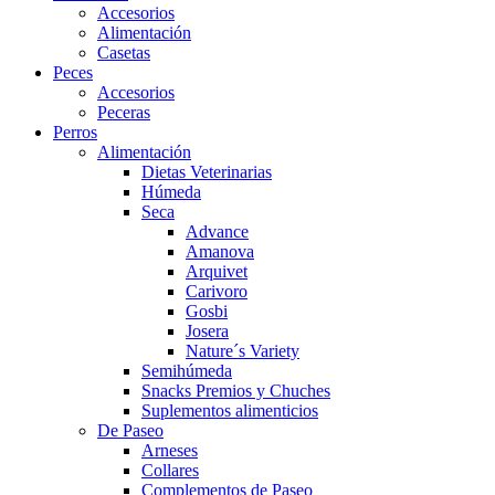
Accesorios
Alimentación
Casetas
Peces
Accesorios
Peceras
Perros
Alimentación
Dietas Veterinarias
Húmeda
Seca
Advance
Amanova
Arquivet
Carivoro
Gosbi
Josera
Nature´s Variety
Semihúmeda
Snacks Premios y Chuches
Suplementos alimenticios
De Paseo
Arneses
Collares
Complementos de Paseo