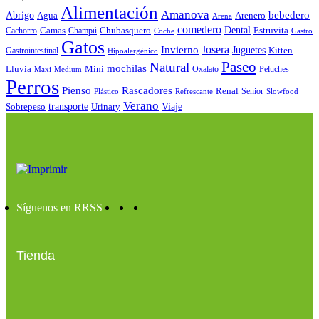
Alimentación
Amanova
bebedero
Abrigo
Agua
Arenero
Arena
comedero
Camas
Chubasquero
Dental
Estruvita
Cachorro
Champú
Coche
Gastro
Gatos
Josera
Invierno
Juguetes
Kitten
Gastrointestinal
Hipoalergénico
Paseo
Natural
mochilas
Lluvia
Mini
Oxalato
Peluches
Maxi
Medium
Perros
Pienso
Rascadores
Renal
Senior
Plástico
Refrescante
Slowfood
Verano
Sobrepeso
transporte
Urinary
Viaje
Síguenos en RRSS
Tienda