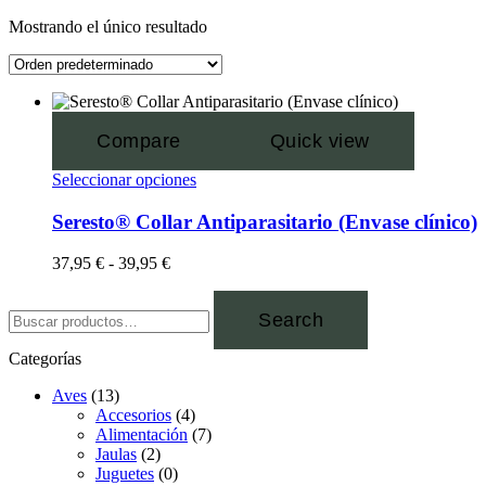
Mostrando el único resultado
Compare
Quick view
Seleccionar opciones
Seresto® Collar Antiparasitario (Envase clínico)
37,95
€
-
39,95
€
Search
Categorías
Aves
(13)
Accesorios
(4)
Alimentación
(7)
Jaulas
(2)
Juguetes
(0)