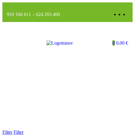
910 166 611
–
624 203 400
0
0,00
€
Filter
Filter