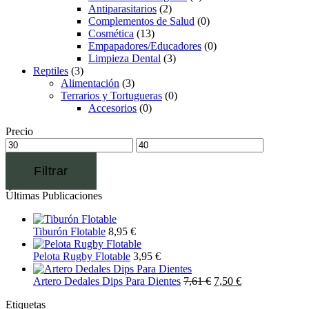
Antiparasitarios
(2)
Complementos de Salud
(0)
Cosmética
(13)
Empapadores/Educadores
(0)
Limpieza Dental
(3)
Reptiles
(3)
Alimentación
(3)
Terrarios y Tortugueras
(0)
Accesorios
(0)
Precio
Filtrar
Últimas Publicaciones
Tiburón Flotable
8,95
€
Pelota Rugby Flotable
3,95
€
Artero Dedales Dips Para Dientes
7,61
€
7,50
€
Etiquetas