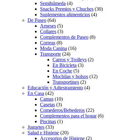
Semihúmeda
(4)
Snacks Premios y Chuches
(30)
Suplementos alimenticios
(4)
De Paseo
(64)
Arneses
(5)
Collares
(3)
Complementos de Paseo
(8)
Correas
(8)
Moda Canina
(16)
Transporte
(24)
Carros y Trolleys
(2)
En Bicicleta
(3)
En Coche
(5)
Mochilas y bolsos
(12)
Transportines
(2)
Educación y Adiestramiento
(4)
En Casa
(42)
Camas
(10)
Casetas
(3)
Comederos/Bebederos
(22)
Complementos para el hogar
(6)
Piscinas
(1)
Juguetes
(33)
Salud e Higiene
(20)
Accesorios de Higiene
(2)