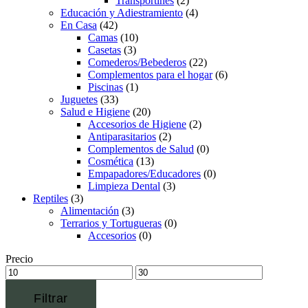
Transportines
(2)
Educación y Adiestramiento
(4)
En Casa
(42)
Camas
(10)
Casetas
(3)
Comederos/Bebederos
(22)
Complementos para el hogar
(6)
Piscinas
(1)
Juguetes
(33)
Salud e Higiene
(20)
Accesorios de Higiene
(2)
Antiparasitarios
(2)
Complementos de Salud
(0)
Cosmética
(13)
Empapadores/Educadores
(0)
Limpieza Dental
(3)
Reptiles
(3)
Alimentación
(3)
Terrarios y Tortugueras
(0)
Accesorios
(0)
Precio
Filtrar