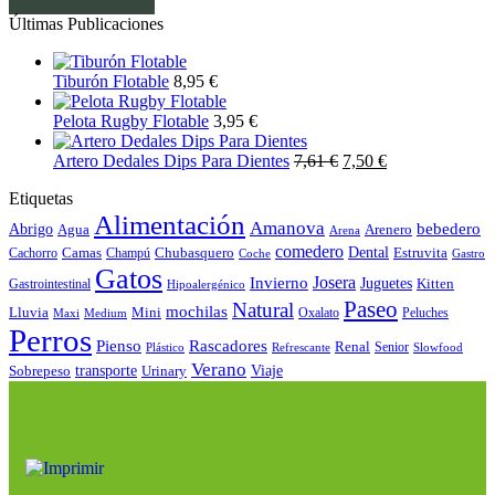
Últimas Publicaciones
Tiburón Flotable
8,95
€
Pelota Rugby Flotable
3,95
€
Artero Dedales Dips Para Dientes
7,61
€
7,50
€
Etiquetas
Alimentación
Amanova
bebedero
Abrigo
Agua
Arenero
Arena
comedero
Camas
Chubasquero
Dental
Estruvita
Cachorro
Champú
Coche
Gastro
Gatos
Josera
Invierno
Juguetes
Kitten
Gastrointestinal
Hipoalergénico
Paseo
Natural
mochilas
Lluvia
Mini
Oxalato
Peluches
Maxi
Medium
Perros
Pienso
Rascadores
Renal
Senior
Plástico
Refrescante
Slowfood
Verano
Sobrepeso
transporte
Urinary
Viaje