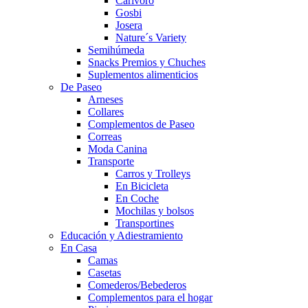
Carivoro
Gosbi
Josera
Nature´s Variety
Semihúmeda
Snacks Premios y Chuches
Suplementos alimenticios
De Paseo
Arneses
Collares
Complementos de Paseo
Correas
Moda Canina
Transporte
Carros y Trolleys
En Bicicleta
En Coche
Mochilas y bolsos
Transportines
Educación y Adiestramiento
En Casa
Camas
Casetas
Comederos/Bebederos
Complementos para el hogar