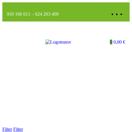
910 166 611
–
624 203 400
0
0,00
€
Filter
Filter