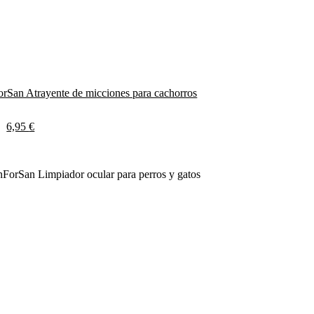
rSan Atrayente de micciones para cachorros
6,95
€
Compare
Co
Quick view
Qui
Seleccionar opciones
Añadir al c