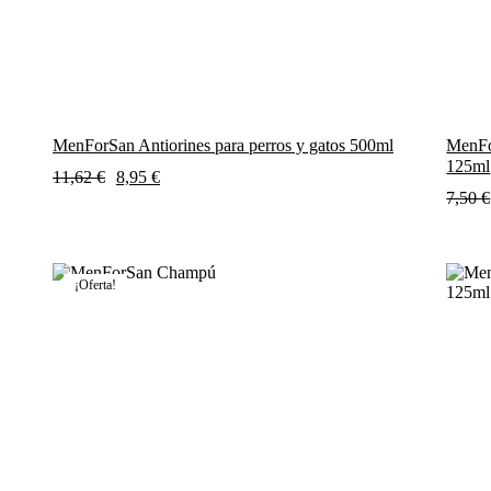
MenForSan Antiorines para perros y gatos 500ml
MenFo
125ml
11,62
€
8,95
€
7,50
€
¡Oferta!