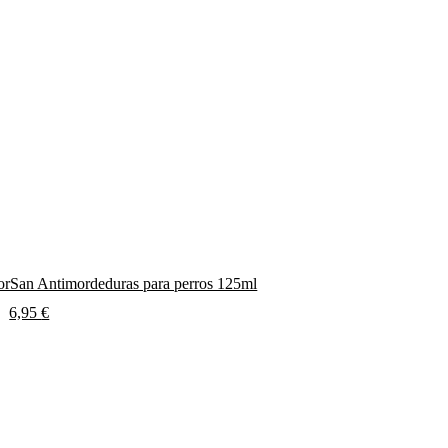
rSan Antimordeduras para perros 125ml
6,95
€