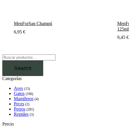
MenForSan Champú
MenFor
125ml
6,95
€
9,45
€
Search
Categorías
Aves
(13)
Gatos
(106)
Mamíferos
(4)
Peces
(2)
Perros
(281)
Reptiles
(3)
Precio