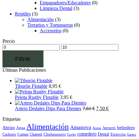
Empapadores/Educadores
(0)
Limpieza Dental
(3)
Reptiles
(3)
Alimentación
(3)
Terrarios y Tortugueras
(0)
Accesorios
(0)
Precio
Filtrar
Últimas Publicaciones
Tiburón Flotable
8,95
€
Pelota Rugby Flotable
3,95
€
Artero Dedales Dips Para Dientes
7,61
€
7,50
€
Etiquetas
Alimentación
Amanova
bebedero
Abrigo
Agua
Arenero
Arena
comedero
Camas
Chubasquero
Dental
Estruvita
Cachorro
Champú
Coche
Gastro