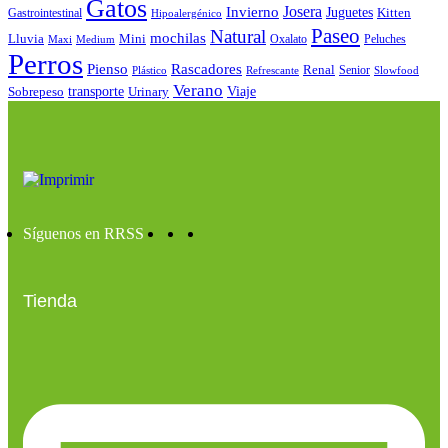
Gatos
Josera
Invierno
Juguetes
Kitten
Gastrointestinal
Hipoalergénico
Paseo
Natural
mochilas
Lluvia
Mini
Oxalato
Peluches
Maxi
Medium
Perros
Pienso
Rascadores
Renal
Senior
Plástico
Refrescante
Slowfood
Verano
Sobrepeso
transporte
Urinary
Viaje
Síguenos en RRSS
Tienda