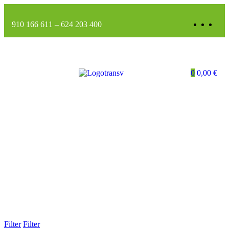
910 166 611
–
624 203 400
0
0,00
€
Filter
Filter