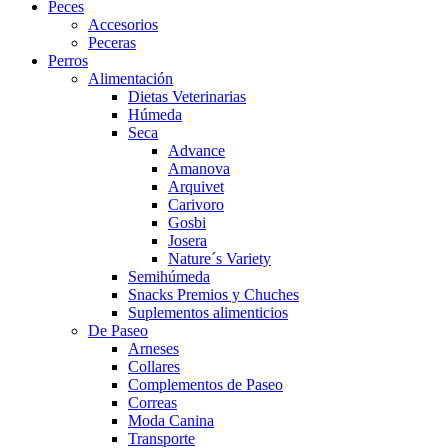
Peces
Accesorios
Peceras
Perros
Alimentación
Dietas Veterinarias
Húmeda
Seca
Advance
Amanova
Arquivet
Carivoro
Gosbi
Josera
Nature´s Variety
Semihúmeda
Snacks Premios y Chuches
Suplementos alimenticios
De Paseo
Arneses
Collares
Complementos de Paseo
Correas
Moda Canina
Transporte