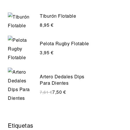
Tiburón Flotable
8,95
€
Pelota Rugby Flotable
3,95
€
Artero Dedales Dips
Para Dientes
7,50
€
7,61
€
Etiquetas