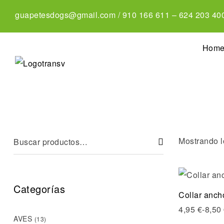
guapetesdogs@gmail.com
/
910 166 611
–
624 203 40
Hom
Mostrando l
Categorías
Collar anch
4,95
€
-
8,50
AVES
(13)