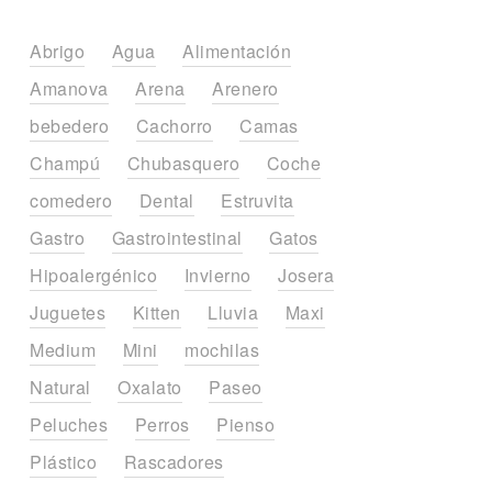
Abrigo
Agua
Alimentación
Amanova
Arena
Arenero
bebedero
Cachorro
Camas
Champú
Chubasquero
Coche
comedero
Dental
Estruvita
Gastro
Gastrointestinal
Gatos
Hipoalergénico
Invierno
Josera
Juguetes
Kitten
Lluvia
Maxi
Medium
Mini
mochilas
Natural
Oxalato
Paseo
Peluches
Perros
Pienso
Plástico
Rascadores