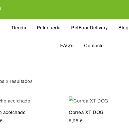
0
e
Tienda
Peluquería
PetFoodDelivery
Blog
FAQ’s
Contacto
os 2 resultados
Compare
o acolchado
Correa XT DOG
Quick view
€
8,95
€