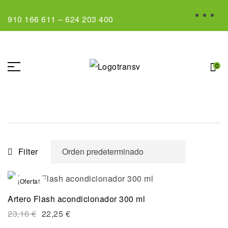
910 166 611
–
624 203 400
0
Filter
¡Oferta!
Artero Flash acondicionador 300 ml
23,16
€
22,25
€