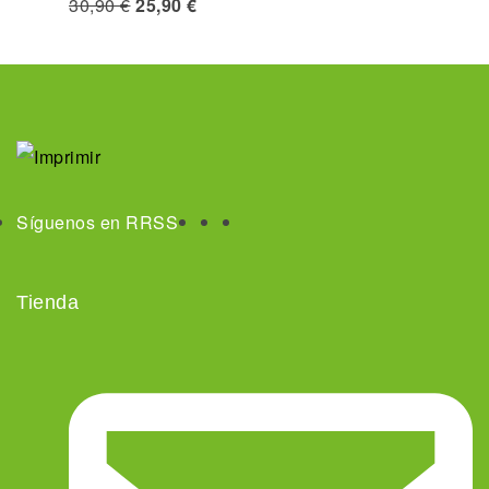
30,90
€
25,90
€
Síguenos en RRSS
Tienda