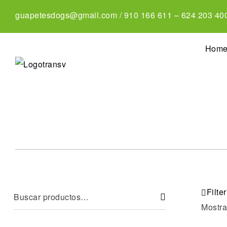
guapetesdogs@gmail.com
/
910 166 611
–
624 203 40
Hom
Filter
Mostra