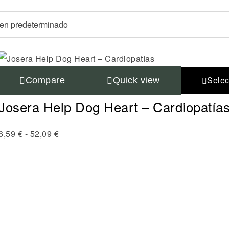
Selec
Compare
Quick view
Josera Help Dog Heart – Cardiopatía
6,59
€
-
52,09
€