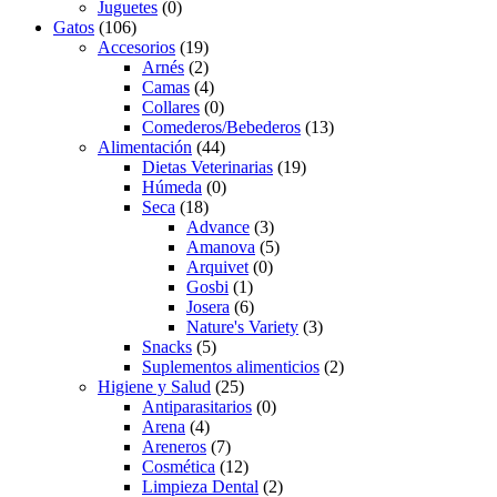
Juguetes
(0)
Gatos
(106)
Accesorios
(19)
Arnés
(2)
Camas
(4)
Collares
(0)
Comederos/Bebederos
(13)
Alimentación
(44)
Dietas Veterinarias
(19)
Húmeda
(0)
Seca
(18)
Advance
(3)
Amanova
(5)
Arquivet
(0)
Gosbi
(1)
Josera
(6)
Nature's Variety
(3)
Snacks
(5)
Suplementos alimenticios
(2)
Higiene y Salud
(25)
Antiparasitarios
(0)
Arena
(4)
Areneros
(7)
Cosmética
(12)
Limpieza Dental
(2)