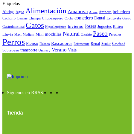
Etiquetas
Alimentación
Amanova
bebedero
Abrigo
Agua
Arenero
Arena
comedero
Camas
Chubasquero
Dental
Estruvita
Cachorro
Champú
Coche
Gastro
Gatos
Josera
Invierno
Juguetes
Kitten
Gastrointestinal
Hipoalergénico
Paseo
Natural
mochilas
Lluvia
Mini
Oxalato
Peluches
Maxi
Medium
Perros
Pienso
Rascadores
Renal
Senior
Plástico
Refrescante
Slowfood
Verano
Sobrepeso
transporte
Urinary
Viaje
Síguenos en RRSS
Tienda