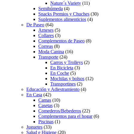
Nature´s Variety
(11)
Semihúmeda
(4)
Snacks Premios y Chuches
(30)
Suplementos alimenticios
(4)
De Paseo
(64)
Arneses
(5)
Collares
(3)
Complementos de Paseo
(8)
Correas
(8)
Moda Canina
(16)
Transporte
(24)
Carros y Trolleys
(2)
En Bicicleta
(3)
En Coche
(5)
Mochilas y bolsos
(12)
Transportines
(2)
Educación y Adiestramiento
(4)
En Casa
(42)
Camas
(10)
Casetas
(3)
Comederos/Bebederos
(22)
Complementos para el hogar
(6)
Piscinas
(1)
Juguetes
(33)
Salud e Higiene
(20)