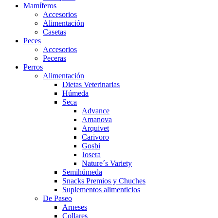
Mamíferos
Accesorios
Alimentación
Casetas
Peces
Accesorios
Peceras
Perros
Alimentación
Dietas Veterinarias
Húmeda
Seca
Advance
Amanova
Arquivet
Carivoro
Gosbi
Josera
Nature´s Variety
Semihúmeda
Snacks Premios y Chuches
Suplementos alimenticios
De Paseo
Arneses
Collares