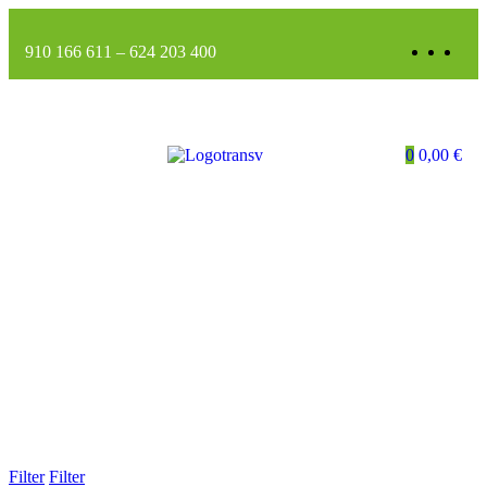
910 166 611
–
624 203 400
0
0,00
€
Filter
Filter