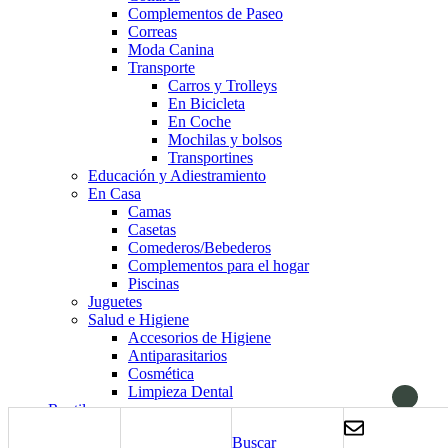
Complementos de Paseo
Correas
Moda Canina
Transporte
Carros y Trolleys
En Bicicleta
En Coche
Mochilas y bolsos
Transportines
Educación y Adiestramiento
En Casa
Camas
Casetas
Comederos/Bebederos
Complementos para el hogar
Piscinas
Juguetes
Salud e Higiene
Accesorios de Higiene
Antiparasitarios
Cosmética
Limpieza Dental
Reptiles
Alimentación
Buscar