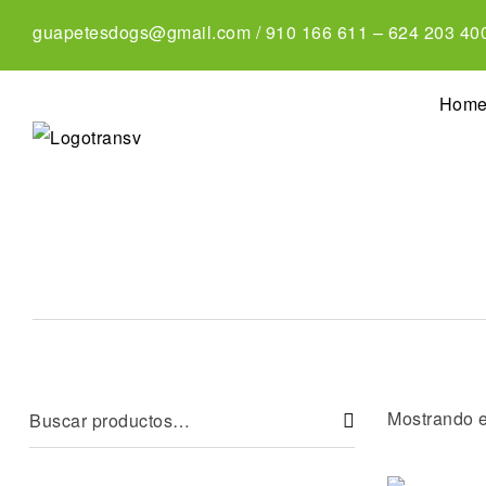
guapetesdogs@gmail.com
/
910 166 611
–
624 203 40
Hom
Mostrando e