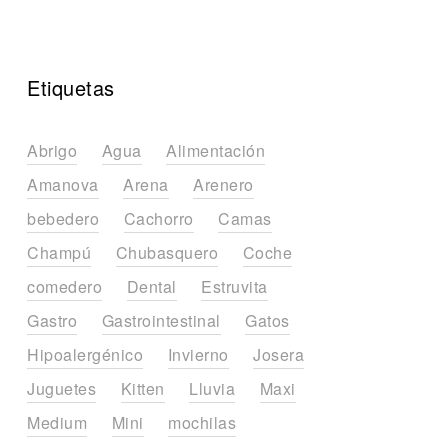
Etiquetas
Abrigo
Agua
Alimentación
Amanova
Arena
Arenero
bebedero
Cachorro
Camas
Champú
Chubasquero
Coche
comedero
Dental
Estruvita
Gastro
Gastrointestinal
Gatos
Hipoalergénico
Invierno
Josera
Juguetes
Kitten
Lluvia
Maxi
Medium
Mini
mochilas