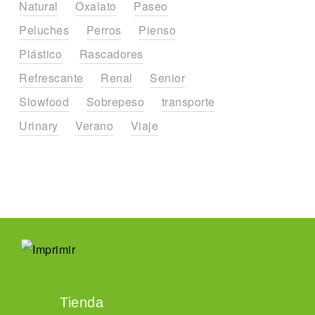
Natural
Oxalato
Paseo
Peluches
Perros
Pienso
Plástico
Rascadores
Refrescante
Renal
Senior
Slowfood
Sobrepeso
transporte
Urinary
Verano
Viaje
Tienda