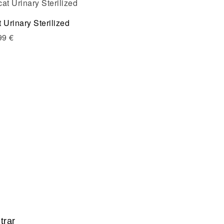
Compare
 Urinary Sterilized
Quick view
99
€
Seleccionar opciones
ltrar