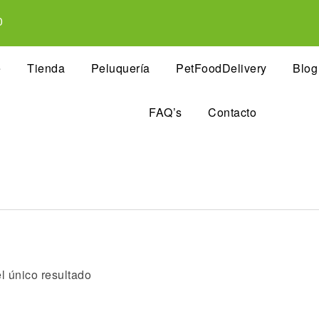
0
e
Tienda
Peluquería
PetFoodDelivery
Blog
FAQ’s
Contacto
l único resultado