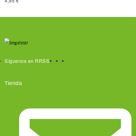
4,95
€
Síguenos en RRSS
Tienda