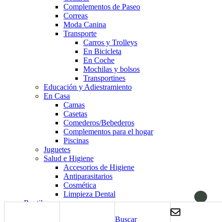
Complementos de Paseo
Correas
Moda Canina
Transporte
Carros y Trolleys
En Bicicleta
En Coche
Mochilas y bolsos
Transportines
Educación y Adiestramiento
En Casa
Camas
Casetas
Comederos/Bebederos
Complementos para el hogar
Piscinas
Juguetes
Salud e Higiene
Accesorios de Higiene
Antiparasitarios
Cosmética
Limpieza Dental
Reptiles
Alimentación
Buscar