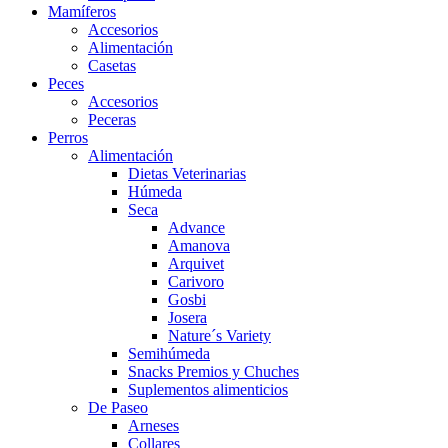
Mamíferos
Accesorios
Alimentación
Casetas
Peces
Accesorios
Peceras
Perros
Alimentación
Dietas Veterinarias
Húmeda
Seca
Advance
Amanova
Arquivet
Carivoro
Gosbi
Josera
Nature´s Variety
Semihúmeda
Snacks Premios y Chuches
Suplementos alimenticios
De Paseo
Arneses
Collares