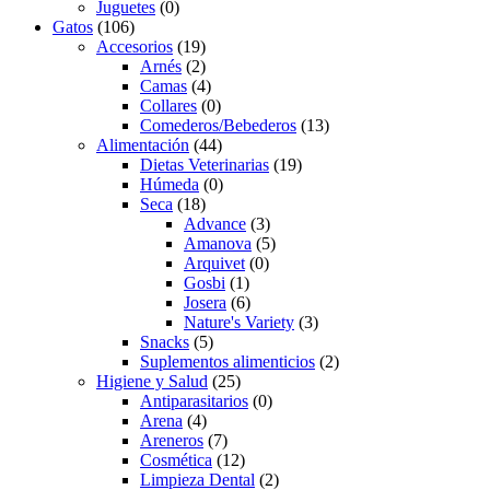
Juguetes
(0)
Gatos
(106)
Accesorios
(19)
Arnés
(2)
Camas
(4)
Collares
(0)
Comederos/Bebederos
(13)
Alimentación
(44)
Dietas Veterinarias
(19)
Húmeda
(0)
Seca
(18)
Advance
(3)
Amanova
(5)
Arquivet
(0)
Gosbi
(1)
Josera
(6)
Nature's Variety
(3)
Snacks
(5)
Suplementos alimenticios
(2)
Higiene y Salud
(25)
Antiparasitarios
(0)
Arena
(4)
Areneros
(7)
Cosmética
(12)
Limpieza Dental
(2)