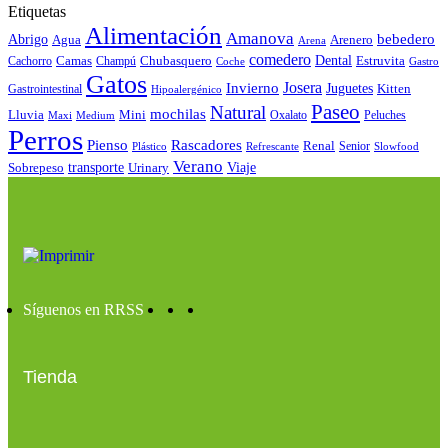
Etiquetas
Alimentación
Amanova
bebedero
Abrigo
Agua
Arenero
Arena
comedero
Camas
Chubasquero
Dental
Estruvita
Cachorro
Champú
Coche
Gastro
Gatos
Josera
Invierno
Juguetes
Kitten
Gastrointestinal
Hipoalergénico
Paseo
Natural
mochilas
Lluvia
Mini
Oxalato
Peluches
Maxi
Medium
Perros
Pienso
Rascadores
Renal
Senior
Plástico
Refrescante
Slowfood
Verano
Sobrepeso
transporte
Urinary
Viaje
Síguenos en RRSS
Tienda