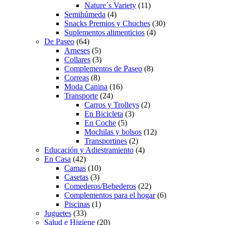
Nature´s Variety
(11)
Semihúmeda
(4)
Snacks Premios y Chuches
(30)
Suplementos alimenticios
(4)
De Paseo
(64)
Arneses
(5)
Collares
(3)
Complementos de Paseo
(8)
Correas
(8)
Moda Canina
(16)
Transporte
(24)
Carros y Trolleys
(2)
En Bicicleta
(3)
En Coche
(5)
Mochilas y bolsos
(12)
Transportines
(2)
Educación y Adiestramiento
(4)
En Casa
(42)
Camas
(10)
Casetas
(3)
Comederos/Bebederos
(22)
Complementos para el hogar
(6)
Piscinas
(1)
Juguetes
(33)
Salud e Higiene
(20)