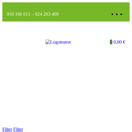
910 166 611
–
624 203 400
0
0,00
€
Filter
Filter