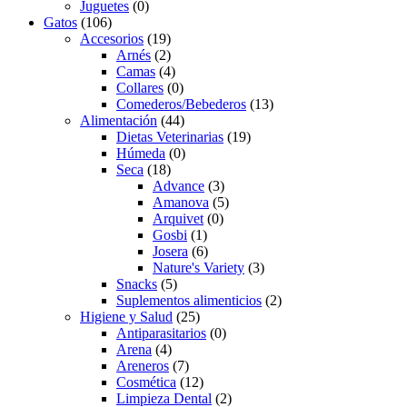
Juguetes
(0)
Gatos
(106)
Accesorios
(19)
Arnés
(2)
Camas
(4)
Collares
(0)
Comederos/Bebederos
(13)
Alimentación
(44)
Dietas Veterinarias
(19)
Húmeda
(0)
Seca
(18)
Advance
(3)
Amanova
(5)
Arquivet
(0)
Gosbi
(1)
Josera
(6)
Nature's Variety
(3)
Snacks
(5)
Suplementos alimenticios
(2)
Higiene y Salud
(25)
Antiparasitarios
(0)
Arena
(4)
Areneros
(7)
Cosmética
(12)
Limpieza Dental
(2)