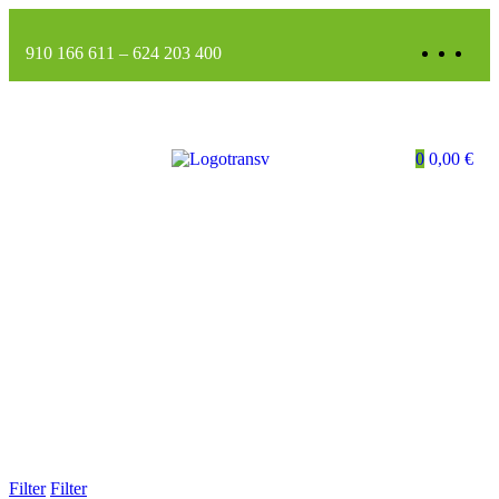
910 166 611
–
624 203 400
0
0,00
€
Filter
Filter