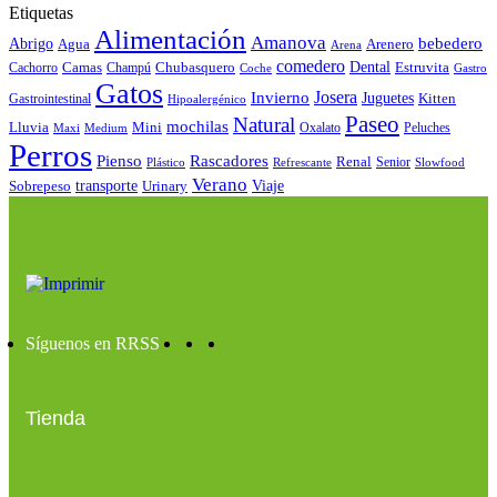
Etiquetas
Alimentación
Amanova
bebedero
Abrigo
Agua
Arenero
Arena
comedero
Camas
Chubasquero
Dental
Estruvita
Cachorro
Champú
Coche
Gastro
Gatos
Josera
Invierno
Juguetes
Kitten
Gastrointestinal
Hipoalergénico
Paseo
Natural
mochilas
Lluvia
Mini
Oxalato
Peluches
Maxi
Medium
Perros
Pienso
Rascadores
Renal
Senior
Plástico
Refrescante
Slowfood
Verano
Sobrepeso
transporte
Urinary
Viaje
Síguenos en RRSS
Tienda