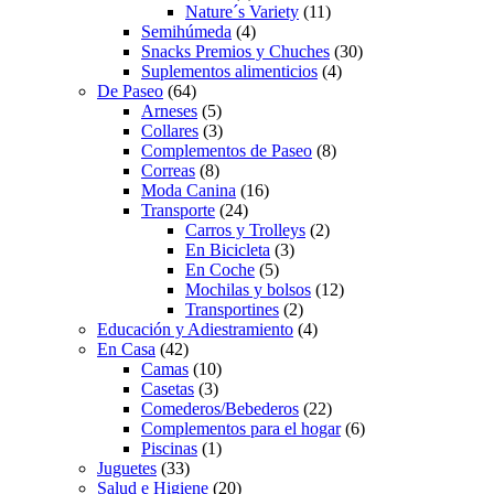
Nature´s Variety
(11)
Semihúmeda
(4)
Snacks Premios y Chuches
(30)
Suplementos alimenticios
(4)
De Paseo
(64)
Arneses
(5)
Collares
(3)
Complementos de Paseo
(8)
Correas
(8)
Moda Canina
(16)
Transporte
(24)
Carros y Trolleys
(2)
En Bicicleta
(3)
En Coche
(5)
Mochilas y bolsos
(12)
Transportines
(2)
Educación y Adiestramiento
(4)
En Casa
(42)
Camas
(10)
Casetas
(3)
Comederos/Bebederos
(22)
Complementos para el hogar
(6)
Piscinas
(1)
Juguetes
(33)
Salud e Higiene
(20)