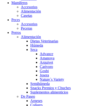
Mamíferos
Accesorios
Alimentación
Casetas
Peces
Accesorios
Peceras
Perros
Alimentación
Dietas Veterinarias
Húmeda
Seca
Advance
Amanova
Arquivet
Carivoro
Gosbi
Josera
Nature´s Variety
Semihúmeda
Snacks Premios y Chuches
Suplementos alimenticios
De Paseo
Arneses
Collares