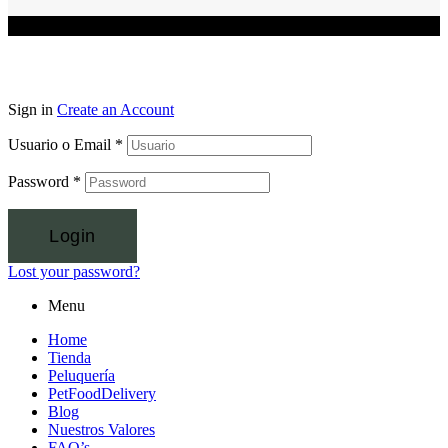
Sign in
Create an Account
Usuario o Email
*
Password
*
Login
Lost your password?
Menu
Home
Tienda
Peluquería
PetFoodDelivery
Blog
Nuestros Valores
FAQ’s