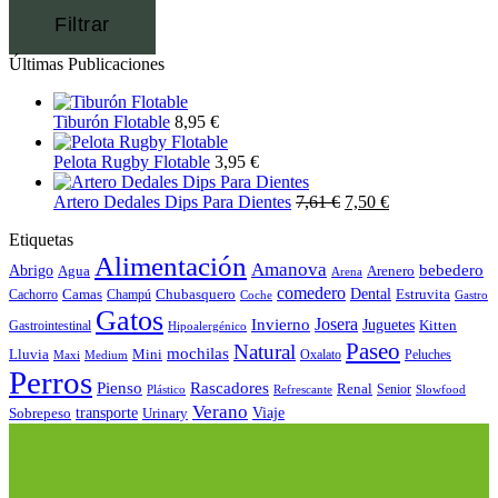
Filtrar
Últimas Publicaciones
Tiburón Flotable
8,95
€
Pelota Rugby Flotable
3,95
€
Artero Dedales Dips Para Dientes
7,61
€
7,50
€
Etiquetas
Alimentación
Amanova
bebedero
Abrigo
Agua
Arenero
Arena
comedero
Camas
Chubasquero
Dental
Estruvita
Cachorro
Champú
Coche
Gastro
Gatos
Josera
Invierno
Juguetes
Kitten
Gastrointestinal
Hipoalergénico
Paseo
Natural
mochilas
Lluvia
Mini
Oxalato
Peluches
Maxi
Medium
Perros
Pienso
Rascadores
Renal
Senior
Plástico
Refrescante
Slowfood
Verano
Sobrepeso
transporte
Urinary
Viaje