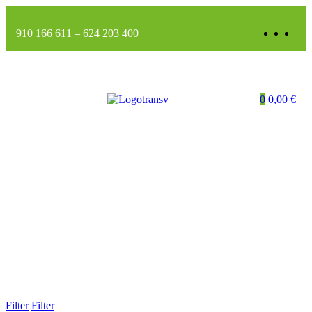
910 166 611
–
624 203 400
0
0,00
€
Filter
Filter