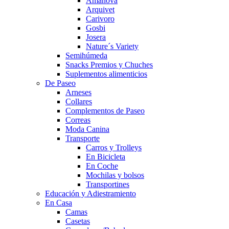
Amanova
Arquivet
Carivoro
Gosbi
Josera
Nature´s Variety
Semihúmeda
Snacks Premios y Chuches
Suplementos alimenticios
De Paseo
Arneses
Collares
Complementos de Paseo
Correas
Moda Canina
Transporte
Carros y Trolleys
En Bicicleta
En Coche
Mochilas y bolsos
Transportines
Educación y Adiestramiento
En Casa
Camas
Casetas