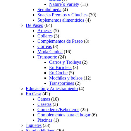
Nature´s Variety
(11)
Semihúmeda
(4)
Snacks Premios y Chuches
(30)
Suplementos alimenticios
(4)
De Paseo
(64)
Arneses
(5)
Collares
(3)
Complementos de Paseo
(8)
Correas
(8)
Moda Canina
(16)
Transporte
(24)
Carros y Trolleys
(2)
En Bicicleta
(3)
En Coche
(5)
Mochilas y bolsos
(12)
Transportines
(2)
Educación y Adiestramiento
(4)
En Casa
(42)
Camas
(10)
Casetas
(3)
Comederos/Bebederos
(22)
Complementos para el hogar
(6)
Piscinas
(1)
Juguetes
(33)
Salud e Higiene
(20)