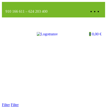
910 166 611
–
624 203 400
0
0,00
€
Filter
Filter