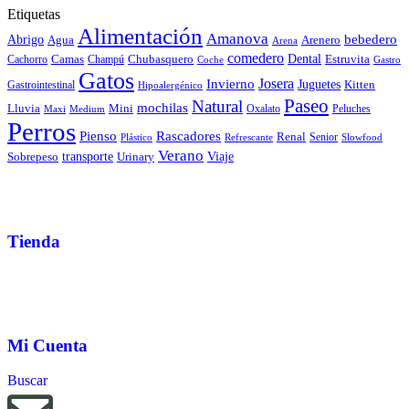
Etiquetas
Alimentación
Amanova
bebedero
Abrigo
Agua
Arenero
Arena
comedero
Camas
Chubasquero
Dental
Estruvita
Cachorro
Champú
Coche
Gastro
Gatos
Josera
Invierno
Juguetes
Kitten
Gastrointestinal
Hipoalergénico
Paseo
Natural
mochilas
Lluvia
Mini
Oxalato
Peluches
Maxi
Medium
Perros
Pienso
Rascadores
Renal
Senior
Plástico
Refrescante
Slowfood
Verano
Sobrepeso
transporte
Urinary
Viaje
Tienda
Mi Cuenta
Buscar