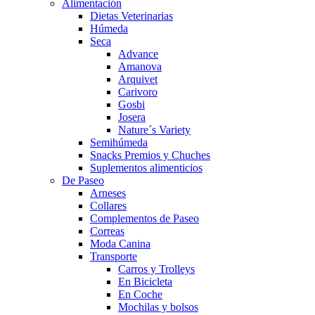
Alimentación
Dietas Veterinarias
Húmeda
Seca
Advance
Amanova
Arquivet
Carivoro
Gosbi
Josera
Nature´s Variety
Semihúmeda
Snacks Premios y Chuches
Suplementos alimenticios
De Paseo
Arneses
Collares
Complementos de Paseo
Correas
Moda Canina
Transporte
Carros y Trolleys
En Bicicleta
En Coche
Mochilas y bolsos