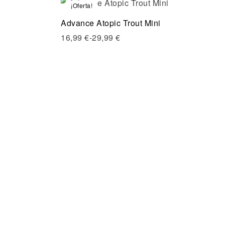
¡Oferta!
Compare
Advance Atopic Trout Mini
Quick view
16,99
€
-
29,99
€
Seleccionar opciones