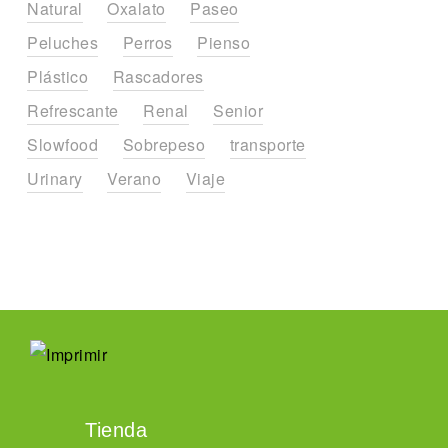
Natural
Oxalato
Paseo
Peluches
Perros
Pienso
Plástico
Rascadores
Refrescante
Renal
Senior
Slowfood
Sobrepeso
transporte
Urinary
Verano
Viaje
Tienda