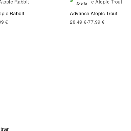
¡Oferta!
Compare
pic Rabbit
Advance Atopic Trout
Quick view
99
€
28,49
€
-
77,99
€
Seleccionar opciones
ltrar