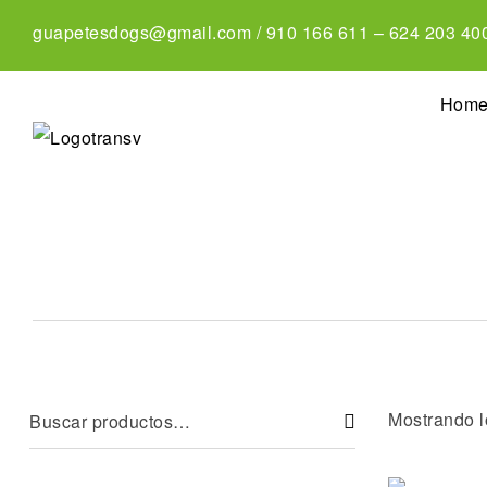
guapetesdogs@gmail.com
/
910 166 611
–
624 203 40
Hom
Mostrando l