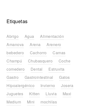
Etiquetas
Abrigo
Agua
Alimentación
Amanova
Arena
Arenero
bebedero
Cachorro
Camas
Champú
Chubasquero
Coche
comedero
Dental
Estruvita
Gastro
Gastrointestinal
Gatos
Hipoalergénico
Invierno
Josera
Juguetes
Kitten
Lluvia
Maxi
Medium
Mini
mochilas