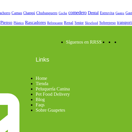
comedero
Camas
Chubasquero
Dental
Estruvita
achorro
Champú
Gast
Coche
Gastro
Pienso
Rascadores
Renal
Sobrepeso
transport
Senior
Plástico
Refrescante
Slowfood
Síguenos en RRSS
Links
Home
Tienda
Peluquería Canina
Pet Food Delivery
Blog
Faqs
Sobre Guapetes