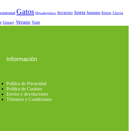
Gatos
Josera
Invierno
Juguetes
Kitten
Lluvia
rointestinal
Hipoalergénico
Verano
e
Urinary
Viaje
Información
Política de Privacidad
Política de Cookies
Envíos y devoluciones
Términos y Condiciones