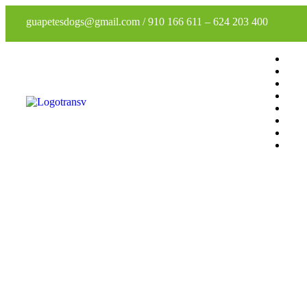
guapetesdogs@gmail.com
/
910 166 611
–
624 203 400