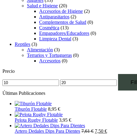
Juguetes
(33)
Salud e Higiene
(20)
Accesorios de Higiene
(2)
Antiparasitarios
(2)
Complementos de Salud
(0)
Cosmética
(13)
Empapadores/Educadores
(0)
Limpieza Dental
(3)
Reptiles
(3)
Alimentación
(3)
Terrarios y Tortugueras
(0)
Accesorios
(0)
Precio
Fi
Últimas Publicaciones
Tiburón Flotable
8,95
€
Pelota Rugby Flotable
3,95
€
Artero Dedales Dips Para Dientes
7,61
€
7,50
€