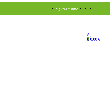
Síguenos en RRSS
Sign in
0
0,00
€