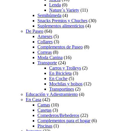
Lenda
(0)
Nature´s Variety
(11)
Semihúmeda
(4)
Snacks Premios y Chuches
(30)
Suplementos alimenticios
(4)
De Paseo
(64)
Arneses
(5)
Collares
(3)
Complementos de Paseo
(8)
Correas
(8)
Moda Canina
(16)
Transporte
(24)
Carros y Trolleys
(2)
En Bicicleta
(3)
En Coche
(5)
Mochilas y bolsos
(12)
Transportines
(2)
Educación y Adiestramiento
(4)
En Casa
(42)
Camas
(10)
Casetas
(3)
Comederos/Bebederos
(22)
Complementos para el hogar
(6)
Piscinas
(1)