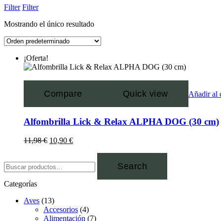
Filter
Filter
Mostrando el único resultado
¡Oferta!
Compare
Quick view
Añadir al 
Alfombrilla Lick & Relax ALPHA DOG (30 cm)
11,98
€
10,90
€
Search
Categorías
Aves
(13)
Accesorios
(4)
Alimentación
(7)