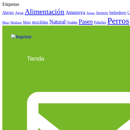
Etiquetas
Alimentación
Amanova
bebedero
Abrigo
Agua
Arenero
C
Arena
Perros
Paseo
Natural
mochilas
Mini
Oxalato
Peluches
Maxi
Medium
Tienda