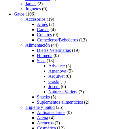
Jaulas
(2)
Juguetes
(0)
Gatos
(106)
Accesorios
(19)
Arnés
(2)
Camas
(4)
Collares
(0)
Comederos/Bebederos
(13)
Alimentación
(44)
Dietas Veterinarias
(19)
Húmeda
(0)
Seca
(18)
Advance
(3)
Amanova
(5)
Arquivet
(0)
Gosbi
(1)
Josera
(6)
Nature's Variety
(3)
Snacks
(5)
Suplementos alimenticios
(2)
Higiene y Salud
(25)
Antiparasitarios
(0)
Arena
(4)
Areneros
(7)
Cosmética
(12)