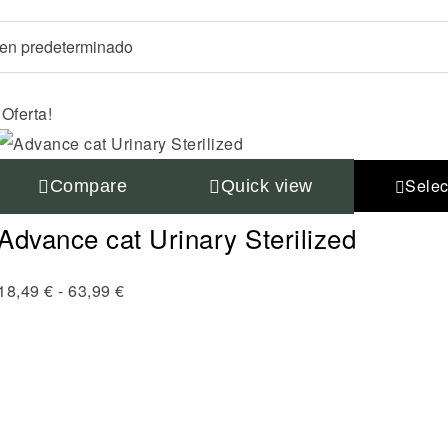
¡Oferta!
Selec
Compare
Quick view
Advance cat Urinary Sterilized
18,49
€
-
63,99
€