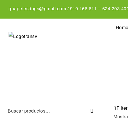
guapetesdogs@gmail.com
/
910 166 611
–
624 203 40
Hom
Filter
Mostra