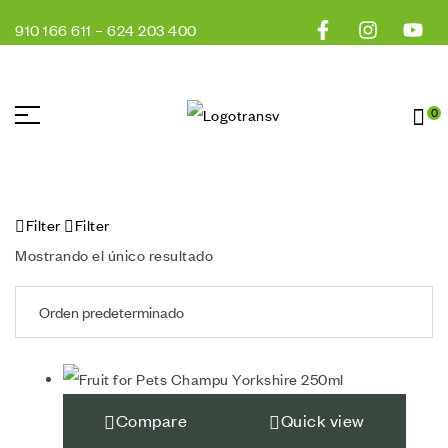
910 166 611
–
624 203 400
0
Filter
Filter
Mostrando el único resultado
Compare
Quick view